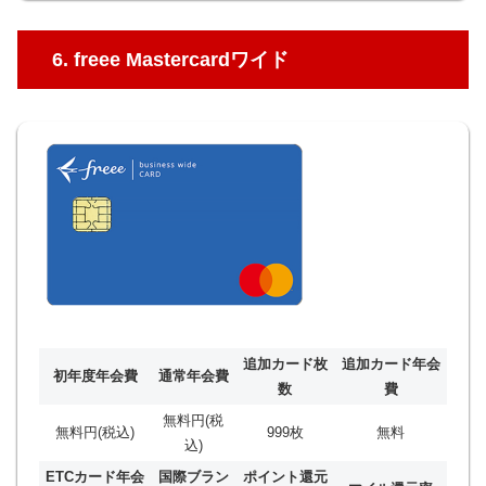
6. freee Mastercardワイド
追加カード枚
追加カード年会
初年度年会費
通常年会費
数
費
無料円(税
無料円(税込)
999枚
無料
込)
ETCカード年会
国際ブラン
ポイント還元