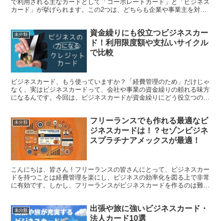
で利用される主なカードとして「コーポレートカード」と「ビジネス
カード」が挙げられます。この2つは、どちらも企業や事業主を対象
に発行されていますが、それぞれの用途や特徴には明確な違...
資金繰りにも役立つビジネスカー
未分類
ド！利用限度額や支払いサイクル
で比較
ビジネスカード、もう使っていますか？「経費管理のため」だけじゃ
なく、実はビジネスカードって、会社や事業の資金繰りの頼れる味方
になるんです。今回は、ビジネスカードが資金繰りにどう役立つの
か、選び方のポイントやメリットをわかりやすくお届けします...
フリーランスでも作れる最適なビ
未分類
ジネスカードは！？セゾンビジネ
スプラチナアメックスが最適！
こんにちは、皆さん！フリーランスの皆さんにとって、ビジネスカー
ドを持つことは経費管理を楽にし、ビジネスの効率化を図る上で非常
に有効です。しかし、フリーランスがビジネスカードを作るのは難し
いと感じている方も多いのではないでしょうか。今回は、フ...
出張や旅に強いビジネスカード・
未分類
法人カード10選