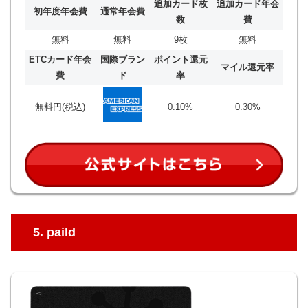
追加カード枚
追加カード年会
初年度年会費
通常年会費
数
費
無料
無料
9枚
無料
ETCカード年会
国際ブラン
ポイント還元
マイル還元率
費
ド
率
無料円(税込)
0.10%
0.30%
5. paild