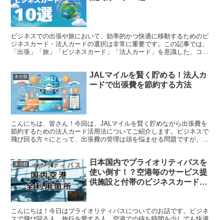
ビジネスでの出張や旅において、効率的かつ快適に移動するためのビ
ジネスカード・法人カードの選択は非常に重要です。この記事では、
「出張」「旅」「ビジネスカード」「法人カード」を意識した、コス
トパフォーマンスやサービス面で優れた10枚のカードを紹...
JALマイルを賢く貯める！法人カ
未分類
ードで出張費を節約する方法
こんにちは、皆さん！今回は、JALマイルを賢く貯めながら出張費を
節約するための法人カード活用法についてご紹介します。ビジネスで
飛び回る方々にとって、出張費の管理は頭を悩ませる問題ですが、上
手に法人カードを使うことで、出張費を節約しつつJAL...
日本国内でプライオリティパスを
未分類
使い倒す！？空港毎のサービス提
供施設と付帯のビジネスカード・
法人カードを紹介！
こんにちは！今日はプライオリティパスについてのお話です。ビジネ
スで飛び回る人、旅行を愛する人、空港での待ち時間を少しでも快適