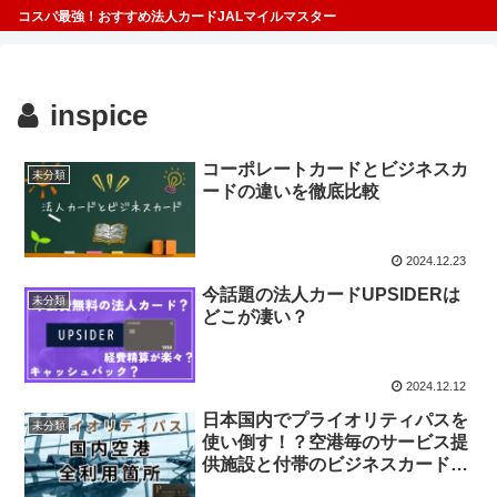
コスパ最強！おすすめ法人カードJALマイルマスター
inspice
コーポレートカードとビジネスカ
未分類
ードの違いを徹底比較
2024.12.23
今話題の法人カードUPSIDERは
未分類
どこが凄い？
2024.12.12
日本国内でプライオリティパスを
未分類
使い倒す！？空港毎のサービス提
供施設と付帯のビジネスカード・
法人カードを紹介！