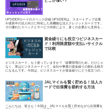
どこが凄い？
UPSIDERカードのスペック詳細 UPSIDERは、スタートアップ企業
や成長中の法人向けに特化した高機能な法人クレジットカードです。
その優れたスペックとサービス内容により、多くの企業から支持を集
めています。 国際ブランド: VISA 初年...
資金繰りにも役立つビジネスカー
未分類
ド！利用限度額や支払いサイクル
で比較
ビジネスカード、もう使っていますか？「経費管理のため」だけじゃ
なく、実はビジネスカードって、会社や事業の資金繰りの頼れる味方
になるんです。今回は、ビジネスカードが資金繰りにどう役立つの
か、選び方のポイントやメリットをわかりやすくお届けします...
JALマイルを賢く貯める！法人カ
未分類
ードで出張費を節約する方法
こんにちは、皆さん！今回は、JALマイルを賢く貯めながら出張費を