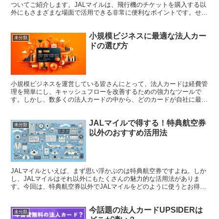
ついてご紹介します。JALマイルは、飛行機のチケットを購入する以
外にもさまざまな場面で活用できる非常に便利なポイントです。せっ
かく貯めたマイルを無駄にせず、最大限に活用してお得...
小規模ビジネスに最適な法人カー
未分類
ドの選び方
小規模ビジネスを運営している皆さんにとって、法人カードは経費管
理を簡単にし、キャッシュフローを改善するための強力なツールで
す。しかし、数多くの法人カードの中から、どのカードが自社に最適
かを選ぶのは難しいですよね。今回は、小規模ビジネスにぴっ...
JALマイルで得する！特典航空券
未分類
以外のおすすめ活用法
JALマイルといえば、まず思い浮かぶのは特典航空券ですよね。しか
し、JALマイルはそれ以外にもたくさんの魅力的な活用法がありま
す。今回は、特典航空券以外でJALマイルをどのように使うとお得な
のか、いくつかのおすすめ活用法をご紹介します。せっ...
今話題の法人カードUPSIDERは
未分類