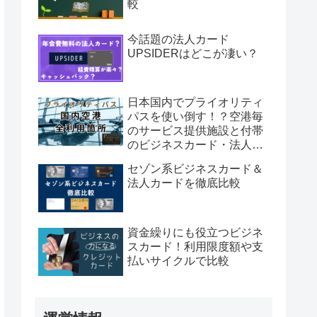
較
今話題の法人カード
UPSIDERはどこが凄い？
日本国内でプライオリティ
パスを使い倒す！？空港毎
のサービス提供施設と付帯
のビジネスカード・法人カ
ードを紹介！
セゾン系ビジネスカード＆
法人カードを徹底比較
資金繰りにも役立つビジネ
スカード！利用限度額や支
払いサイクルで比較