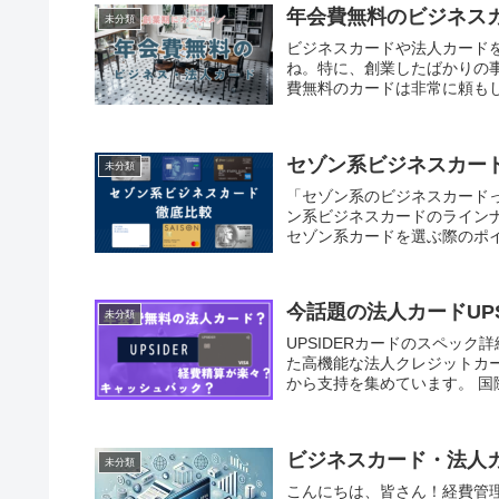
年会費無料のビジネス
未分類
ビジネスカードや法人カード
ね。特に、創業したばかりの
費無料のカードは非常に頼もし
セゾン系ビジネスカー
未分類
「セゾン系のビジネスカード
ン系ビジネスカードのライン
セゾン系カードを選ぶ際のポイ
今話題の法人カードUP
未分類
UPSIDERカードのスペック
た高機能な法人クレジットカ
から支持を集めています。 国際ブラ
ビジネスカード・法人
未分類
こんにちは、皆さん！経費管