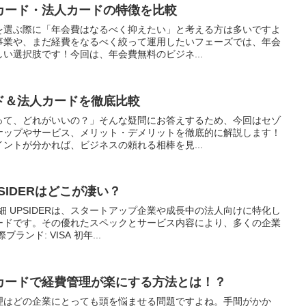
カード・法人カードの特徴を比較
を選ぶ際に「年会費はなるべく抑えたい」と考える方は多いですよ
事業や、まだ経費をなるべく絞って運用したいフェーズでは、年会
い選択肢です！今回は、年会費無料のビジネ...
ド＆法人カードを徹底比較
って、どれがいいの？」そんな疑問にお答えするため、今回はセゾ
ナップやサービス、メリット・デメリットを徹底的に解説します！
ントが分かれば、ビジネスの頼れる相棒を見...
SIDERはどこが凄い？
詳細 UPSIDERは、スタートアップ企業や成長中の法人向けに特化し
ードです。その優れたスペックとサービス内容により、多くの企業
ンド: VISA 初年...
カードで経費管理が楽にする方法とは！？
理はどの企業にとっても頭を悩ませる問題ですよね。手間がかか