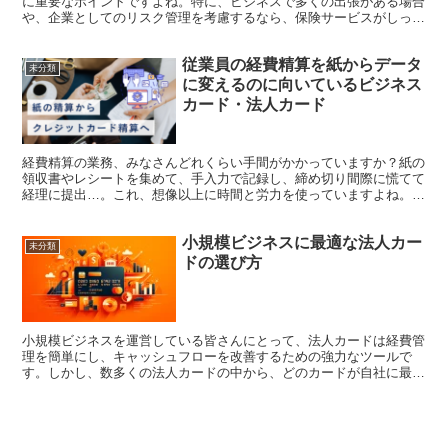
に重要なポイントですよね。特に、ビジネスで多くの出張がある場合
や、企業としてのリスク管理を考慮するなら、保険サービスがしっか
りとしたカードを選ぶことが大切です。今回は、ビジネスカ...
従業員の経費精算を紙からデータ
未分類
に変えるのに向いているビジネス
カード・法人カード
経費精算の業務、みなさんどれくらい手間がかかっていますか？紙の
領収書やレシートを集めて、手入力で記録し、締め切り間際に慌てて
経理に提出…。これ、想像以上に時間と労力を使っていますよね。そ
んな面倒な作業をスマートに解決する方法が「ビジネスカー...
小規模ビジネスに最適な法人カー
未分類
ドの選び方
小規模ビジネスを運営している皆さんにとって、法人カードは経費管
理を簡単にし、キャッシュフローを改善するための強力なツールで
す。しかし、数多くの法人カードの中から、どのカードが自社に最適
かを選ぶのは難しいですよね。今回は、小規模ビジネスにぴっ...