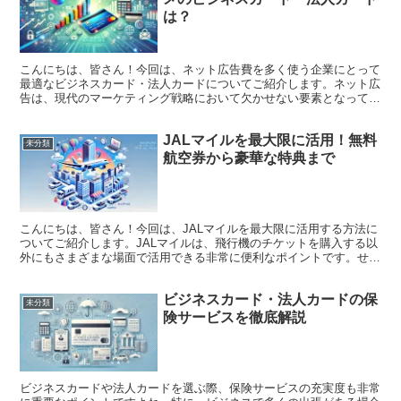
は？
こんにちは、皆さん！今回は、ネット広告費を多く使う企業にとって
最適なビジネスカード・法人カードについてご紹介します。ネット広
告は、現代のマーケティング戦略において欠かせない要素となってい
ます。しかし、広告費がかさむ中で、どのようにしてそのコ...
JALマイルを最大限に活用！無料
未分類
航空券から豪華な特典まで
こんにちは、皆さん！今回は、JALマイルを最大限に活用する方法に
ついてご紹介します。JALマイルは、飛行機のチケットを購入する以
外にもさまざまな場面で活用できる非常に便利なポイントです。せっ
かく貯めたマイルを無駄にせず、最大限に活用してお得...
ビジネスカード・法人カードの保
未分類
険サービスを徹底解説
ビジネスカードや法人カードを選ぶ際、保険サービスの充実度も非常